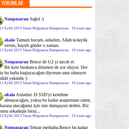
rce LX
GOLD
HyperX 3K
K55VJ
(30)
(1)
(6)
(1)
YORUMLAR
►
Mart
(8)
novo FLEX
Lenovo S510
(16)
(4)
►
Şubat
(7)
Nonpasaran
Sağol :)
novo Y50-70
Lenovo YOGA
(19)
(27)
►
Ocak
(6)
13 Eylül 2015 Vatan Bilgisayar Kampanyası
·
10 years ago
novo Z5070
Lenovo-G50
(4)
(3)
►
2013
(87)
akala
Tamam hocam, anladım, Allah kolaylık
novo-G50-70
Lenovo-G500
►
2012
(20)
versin, hayırlı günler o zaman.
(62)
(94)
13 Eylül 2015 Vatan Bilgisayar Kampanyası
·
10 years ago
novo-G510
Lenovo-G580
(42)
(50)
Nonpasaran
Bence de U2 yi tarcih et.
novo-G710
Lenovo-G780
Bir kere bırakınca dönmesi de zor oluyor. Her
(15)
(10)
fta bu hafta başlayacağım diyorum ama olmuyor
allah yakında :)
novo-N580
Lenovo-S210
(30)
(5)
13 Eylül 2015 Vatan Bilgisayar Kampanyası
·
10 years ago
novo-S210T
Lenovo-S400
(6)
(1)
akala
Anladım :D SSD'yi kendime
almayacağım, yoksa bu kadar araştırmam zaten,
novo-U310
Lenovo-U510
(22)
(10)
kasına alacağımız için size danışayım dedim. Biz
umu arkadaşla biraz...
novo-Y500
Lenovo-Y510P
(15)
(36)
13 Eylül 2015 Vatan Bilgisayar Kampanyası
·
10 years ago
novo-Z500
Lenovo-Z510
(53)
(30)
Nonpasaran
Tekrar merhaba,
Bence bu kadar