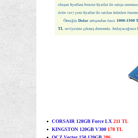
oluşan fiyatlara benzer fiyatlar ile satışa sunm
ürün var)
yeni fiyatlar ile satılan ürünleri öne
Dolar
1000-1500 
Örneğin
artışından önce
TL
seviyesine çıkmış durumda. Anlayacağınız bu
CORSAIR 128GB Force LX
211 TL
KINGSTON 120GB V300
178 TL
OCZ Vector 150 120GB
286