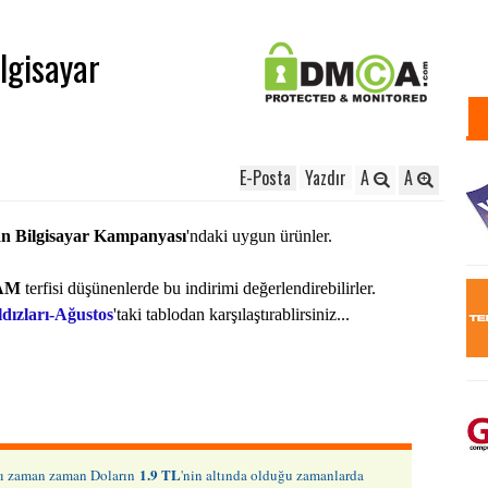
lgisayar
E-Posta
Yazdır
A
A
an Bilgisayar Kampanyası
'ndaki
uygun ürünler.
AM
terfisi düşünenlerde bu indirimi değerlendirebilirler.
dızları-Ağustos
'taki tablodan karşılaştırablirsiniz...
1.9 TL
ları zaman zaman Doların
'nin altında olduğu zamanlarda