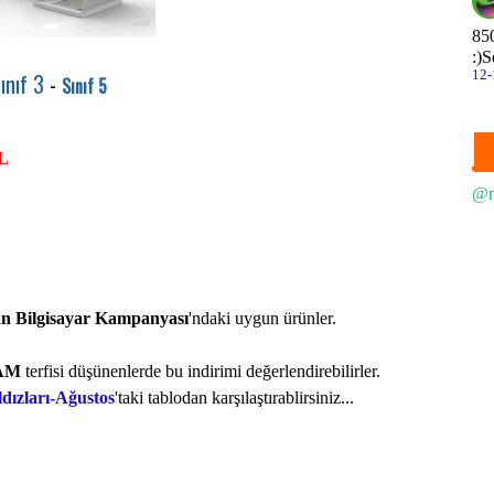
Le
85
:)
S
Le
12-
ınıf 3
-
Sınıf 5
M
No
TL
SA
@n
S
S
an Bilgisayar Kampanyası
'ndaki
uygun ürünler.
S
S
AM
terfisi düşünenlerde bu indirimi değerlendirebilirler.
dızları-Ağustos
'taki tablodan karşılaştırablirsiniz...
S
S