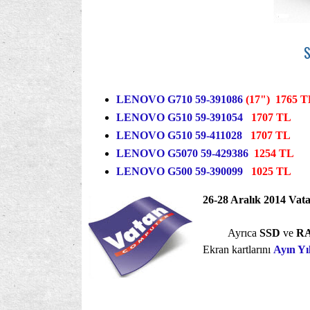
S
LENOVO G710 59-391086
(17")
1765 
LENOVO G510 59-391054
1707 TL
LENOVO G510 59-411028
1707
TL
LENOVO G5070 59-429386
1254 TL
LENOVO G500 59-390099
1025 TL
26-28 Aralık 2014 Vat
Ayrıca
SSD
ve
R
Ekran kartlarını
Ayın Yıl