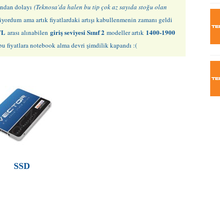
asından dolayı
(Teknosa'da halen bu tip çok az sayıda stoğu olan
rmiyordum
ama artık fiyatlardaki artışı kabullenmenin zamanı geldi
TL
giriş seviyesi Sınıf 2
1400-1900
arası alınabilen
modeller artık
 fiyatlara notebook alma devri şimdilik kapandı :(
8
A
SSD
A
As
As