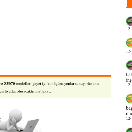
Fo
Le
Le
12-
Le
Le
12-
Le
Le
ha
inş
Le
Z5070
ve
modelleri gayet iyi konfigürasyonlar sunuyorlar ama
12-
n fiyatlar oluşacaktır mutlaka...
Le
Le
baş
dur
Le
12-
Le