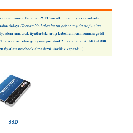
S
S
1.9 TL
ları zaman zaman Doların
'nin altında olduğu zamanlarda
S
asından dolayı
(Teknosa'da halen bu tip çok az sayıda stoğu olan
rmiyordum
ama artık fiyatlardaki artışı kabullenmenin zamanı geldi
S
TL
giriş seviyesi Sınıf 2
1400-1900
arası alınabilen
modeller artık
V
 fiyatlara notebook alma devri şimdilik kapandı :(
SSD