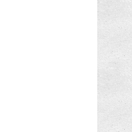
amsung-NP550
Samsung-NP700
(86)
(17)
amsung-NP730
Samsung-NP870
(8)
(20)
amsung-NP900
Samsung-NP905
(40)
(69)
amsung-NP915
Samsung-RC520
(60)
(1)
300
VECTOR
VERTEX
enpedi
(65)
(40)
(25)
(1)