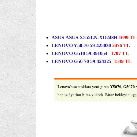
ASUS ASUS X555LN-XO248H
1699 TL
LENOVO Y50-70 59-425030
2476 TL
LENOVO G510 59-391054
1707 TL
LENOVO G50-70 59-424325
1549 TL
Lenovo
Y5070, G5070
'nun stoklara yeni giren
henüz fiyatları biraz yüksek. Biraz bekleyin uygu