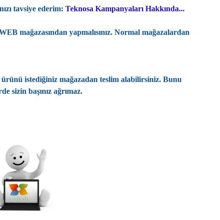
S
nızı tavsiye ederim:
Teknosa Kampanyaları Hakkında...
S
işi WEB mağazasından yapmalısınız. Normal mağazalardan
S
S
V
ürünü istediğiniz mağazadan teslim alabilirsiniz. Bunu
erde sizin başınız ağrımaz.