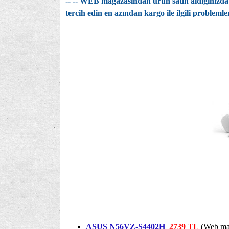
-- -- WEB mağazasından ürün satın aldığınızda 
tercih edin en azından kargo ile ilgili probleml
ASUS N56VZ-S4402H
2739 TL
(Web mağ