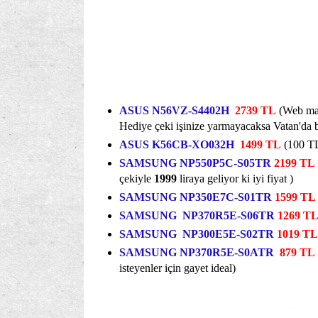
ASUS N56VZ-S4402H
2739 TL
(Web mağ
Hediye çeki işinize yarmayacaksa Vatan'da be
ASUS K56CB-XO032H
1499 TL
(100 TL
SAMSUNG NP550P5C-S05TR
2199 TL
çekiyle
1999
liraya geliyor ki iyi fiyat )
SAMSUNG NP350E7C-S01TR
1599 TL
SAMSUNG NP370R5E-S06TR
1269 T
SAMSUNG NP300E5E-S02TR
1019 TL
SAMSUNG NP370R5E-S0ATR
879 TL
isteyenler için gayet ideal)