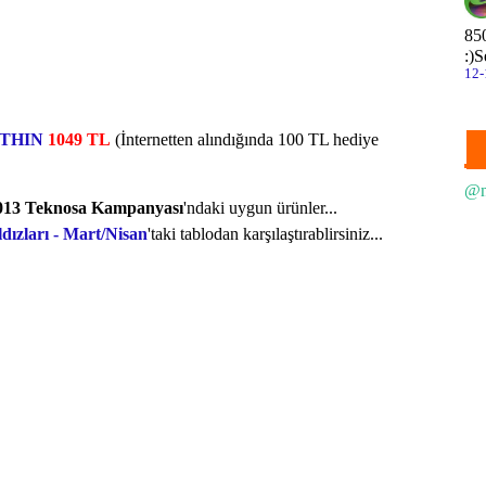
Le
85
:)
S
Le
12-
M
THIN
1049 TL
(İnternetten alındığında 100 TL hediye
No
SA
@n
013
Teknosa Kampanyası
'ndaki uygun ürünler...
S
ldızları - Mart/Nisan
'taki tablodan karşılaştırablirsiniz...
S
S
S
S
S