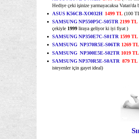
Hediye çeki işinize yarmayacaksa Vatan'da be
ASUS K56CB-XO032H
1499 TL
(100 TL
SAMSUNG NP550P5C-S05TR
2199 TL
çekiyle
1999
liraya geliyor ki iyi fiyat )
SAMSUNG NP350E7C-S01TR
1599 TL
SAMSUNG NP370R5E-S06TR
1269 T
SAMSUNG NP300E5E-S02TR
1019 TL
SAMSUNG NP370R5E-S0ATR
879 TL
isteyenler için gayet ideal)
Sı