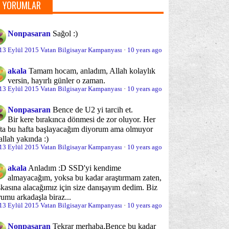
rce LX
GOLD
HyperX 3K
K55VJ
(30)
(1)
(6)
(1)
YORUMLAR
►
Mayıs
(7)
novo FLEX
Lenovo S510
(16)
(4)
►
Nisan
(8)
Nonpasaran
Sağol :)
►
Mart
(10)
novo Y50-70
Lenovo YOGA
(19)
(27)
13 Eylül 2015 Vatan Bilgisayar Kampanyası
·
10 years ago
►
Şubat
(6)
novo Z5070
Lenovo-G50
(4)
(3)
►
Ocak
(5)
akala
Tamam hocam, anladım, Allah kolaylık
novo-G50-70
Lenovo-G500
versin, hayırlı günler o zaman.
(62)
(94)
►
13 Eylül 2015 Vatan Bilgisayar Kampanyası
2012
(20)
·
10 years ago
novo-G510
Lenovo-G580
(42)
(50)
Nonpasaran
Bence de U2 yi tarcih et.
novo-G710
Lenovo-G780
Bir kere bırakınca dönmesi de zor oluyor. Her
(15)
(10)
fta bu hafta başlayacağım diyorum ama olmuyor
allah yakında :)
novo-N580
Lenovo-S210
(30)
(5)
13 Eylül 2015 Vatan Bilgisayar Kampanyası
·
10 years ago
novo-S210T
Lenovo-S400
(6)
(1)
akala
Anladım :D SSD'yi kendime
almayacağım, yoksa bu kadar araştırmam zaten,
novo-U310
Lenovo-U510
(22)
(10)
kasına alacağımız için size danışayım dedim. Biz
umu arkadaşla biraz...
novo-Y500
Lenovo-Y510P
(15)
(36)
13 Eylül 2015 Vatan Bilgisayar Kampanyası
·
10 years ago
novo-Z500
Lenovo-Z510
(53)
(30)
Nonpasaran
Tekrar merhaba,
Bence bu kadar