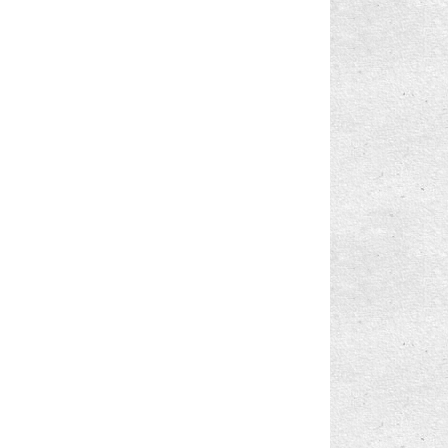
amsung-NP550
Samsung-NP700
(86)
(17)
amsung-NP730
Samsung-NP870
(8)
(20)
amsung-NP900
Samsung-NP905
(40)
(69)
amsung-NP915
Samsung-RC520
(60)
(1)
300
VECTOR
VERTEX
enpedi
(65)
(40)
(25)
(1)