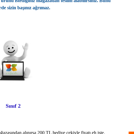
ürünü istediğiniz mağazadan teslim alabilirsiniz. Bunu
As
erde sizin başınız ağrımaz.
A
A
A
As
A
As
As
B
Sınıf 2
Da
De
azasından alınırsa 200 TL hediye çekiyle fiyatı eh işte.