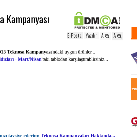
sa Kampanyası
E-Posta
Yazdır
A
A
013
Teknosa Kampanyası
'ndaki uygun ürünler...
ldızları - Mart/Nisan
'taki tablodan karşılaştırablirsiniz...
nızı tavsiye ederim:
Teknosa Kampanyaları Hakkında...