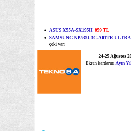
ASUS X55A-SX195H
859 TL
SAMSUNG NP535U3C-A01TR ULTRA
çeki var)
24-25 Ağustos 2
Ekran kartlarını
Ayın Yı