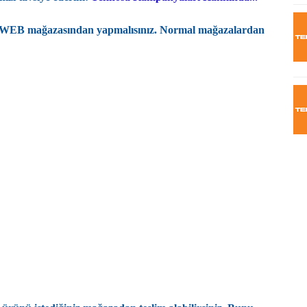
işi WEB mağazasından yapmalısınız. Normal mağazalardan
8
A
A
As
As