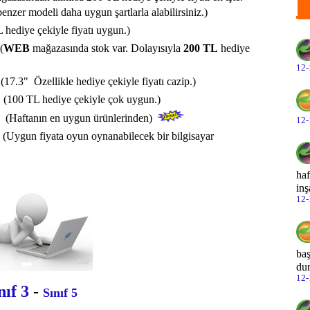
Fo
nzer modeli daha uygun şartlarla alabilirsiniz.)
Le
 hediye çekiyle fiyatı uygun.)
(
WEB
mağazasında stok var. Dolayısıyla
200 TL
hediye
Le
12-
Le
(17.3" Özellikle hediye çekiyle fiyatı cazip.)
L
(100 TL hediye çekiyle çok uygun.)
Le
(Haftanın en uygun ürünlerinden)
12-
Le
(Uygun fiyata oyun oynanabilecek bir bilgisayar
Le
ha
inş
Le
12-
Le
Le
baş
dur
Le
12-
nıf 3
-
Sınıf 5
Le